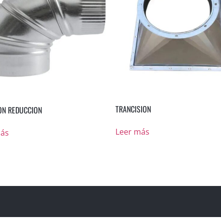
TRANCISION
ON REDUCCION
Leer más
más