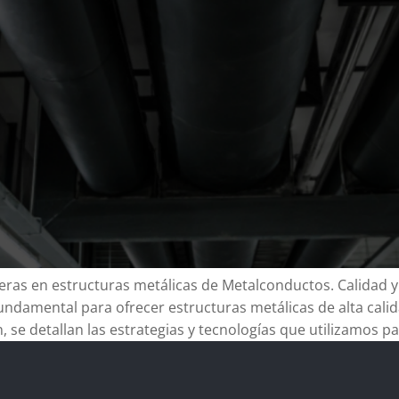
ras en estructuras metálicas de Metalconductos. Calidad y 
undamental para ofrecer estructuras metálicas de alta cali
, se detallan las estrategias y tecnologías que utilizamos pa