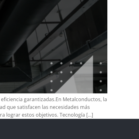
eficiencia garantizadas.En Metalconductos, la
dad que satisfacen las necesidades más
ra lograr estos objetivos. Tecnología […]