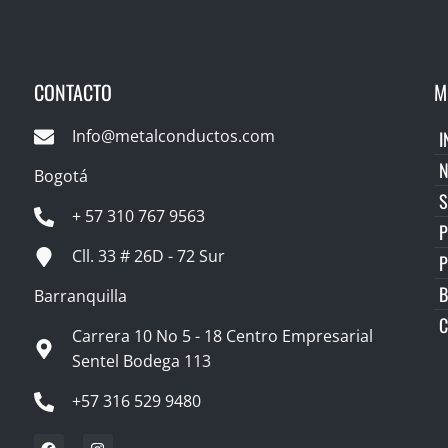
CONTACTO
M
Info@metalconductos.com
I
Bogotá
S
+ 57 310 767 9563
P
Cll. 33 # 26D - 72 Sur
B
Barranquilla
C
Carrera 10 No 5 - 18 Centro Empresarial
Sentel Bodega 113
+57 316 529 9480