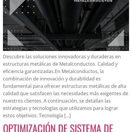
Descubre las soluciones innovadoras y duraderas en
estructuras metálicas de Metalconductos. Calidad y
eficiencia garantizadas.En Metalconductos, la
combinación de innovación y durabilidad es
fundamental para ofrecer estructuras metálicas de alta
calidad que satisfacen las necesidades más exigentes de
nuestros clientes. A continuación, se detallan las
estrategias y tecnologías que utilizamos para lograr
estos objetivos. Tecnología […]
OPTIMIZACIÓN DE SISTEMA DE