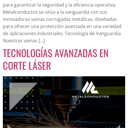
para garantizar la seguridad y la eficiencia operativa.
Metalconductos se sitúa a la vanguardia con sus
innovadoras vainas corrugadas metálicas, diseñadas
para ofrecer una protección avanzada en una variedad
de aplicaciones industriales. Tecnología de Vanguardia
Nuestras vainas […]
TECNOLOGÍAS AVANZADAS EN
CORTE LÁSER