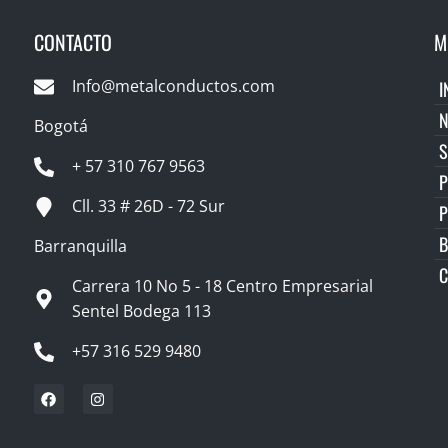
CONTACTO
M
Info@metalconductos.com
I
Bogotá
S
+ 57 310 767 9563
P
Cll. 33 # 26D - 72 Sur
B
Barranquilla
C
Carrera 10 No 5 - 18 Centro Empresarial
Sentel Bodega 113
+57 316 529 9480