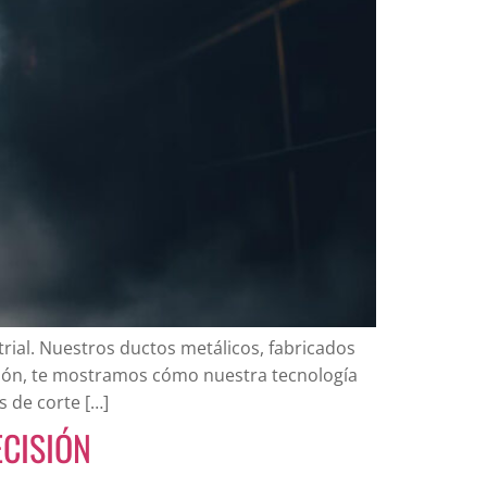
rial. Nuestros ductos metálicos, fabricados
ación, te mostramos cómo nuestra tecnología
s de corte […]
ECISIÓN