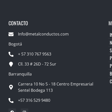
CONTACTO
M
Info@metalconductos.com
I
Bogotá
S
+ 57 310 767 9563
P
Cll. 33 # 26D - 72 Sur
B
Barranquilla
C
Carrera 10 No 5 - 18 Centro Empresarial
Sentel Bodega 113
+57 316 529 9480