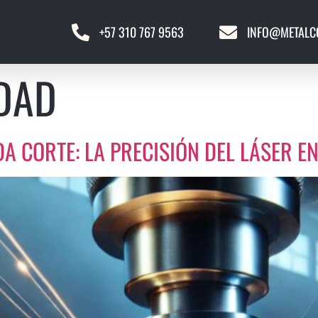
+57 310 767 9563
INFO@METALC
DAD
DA CORTE: LA PRECISIÓN DEL LÁSER 