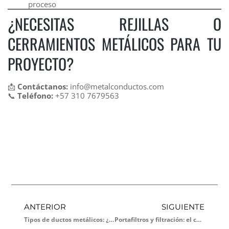
proceso
¿NECESITAS REJILLAS O
CERRAMIENTOS METÁLICOS PARA TU
PROYECTO?
📩
Contáctanos:
info@metalconductos.com
📞
Teléfono:
+57 310 7679563
ANTERIOR
SIGUIENTE
Tipos de ductos metálicos: ¿cuál necesitas para tu proyecto?
Portafiltros y filtración: el corazón de un sistema de aire limpio