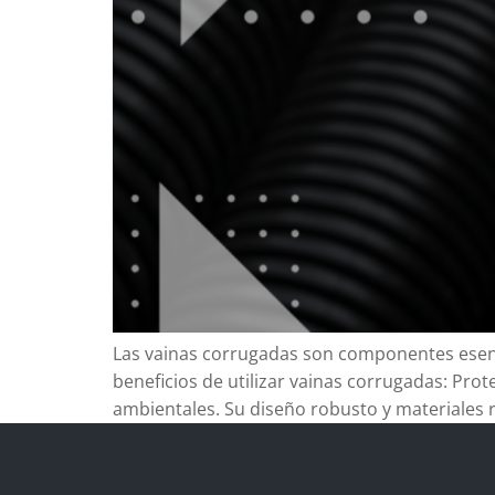
Las vainas corrugadas son componentes esenci
beneficios de utilizar vainas corrugadas: Pro
ambientales. Su diseño robusto y materiales re