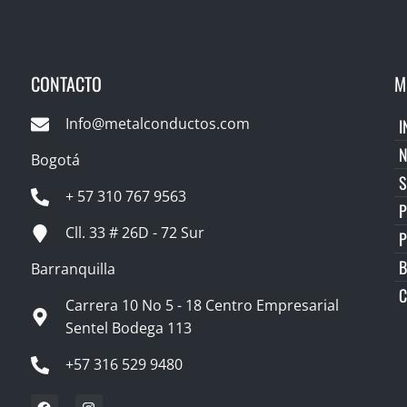
CONTACTO
M
Info@metalconductos.com
I
Bogotá
S
+ 57 310 767 9563
P
Cll. 33 # 26D - 72 Sur
B
Barranquilla
C
Carrera 10 No 5 - 18 Centro Empresarial
Sentel Bodega 113
+57 316 529 9480