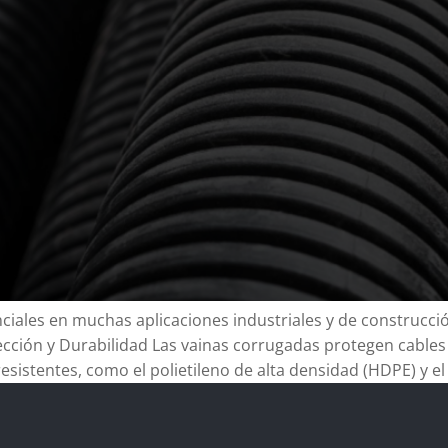
ales en muchas aplicaciones industriales y de construcción
tección y Durabilidad Las vainas corrugadas protegen cable
sistentes, como el polietileno de alta densidad (HDPE) y el