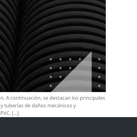
. A continuación, se destacan los principales
s y tuberías de daños mecánicos y
 PVC, […]