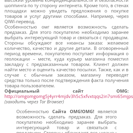
высокий уровень конфиденциальности и безопасности
шоппинга по ту сторону интернета. Кроме того, в стенах
площадки можно увидеть предложения о покупке
товаров и услуг другими способами. Например, через
QIWI-перевод.
Особенностью омг является возможность сделать
предзаказ. Для этого покупателю необходимо заранее
выбрать интересующий товар и связаться с продавцом.
Стороны обсуждают все нюансы заказа: желаемое
количество, качество и другие детали. В оговоренный
период времени, покупателю поступает информация о
геолокации – месте, куда курьер магазина поместил
закладку с предзаказанным товаром. Клиент должен
найти место и оценить качество посылки. Также, как и в
случае с обычным заказом, магазину переводят
средства только после подтверждения факта получения
товара пользователем.
Официальный сайт OMG:
http://omgomgomg5j4yrr4mjdv3h5c5xfvxtqqs2in7smi65mjp
(заходить через Tor Browser)
Особенностью
Сайта OMG!OMG!
является
возможность сделать предзаказ. Для этого
покупателю необходимо заранее выбрать
интересующий товар и связаться с
продавцом. Стороны обсуждают все нюансы